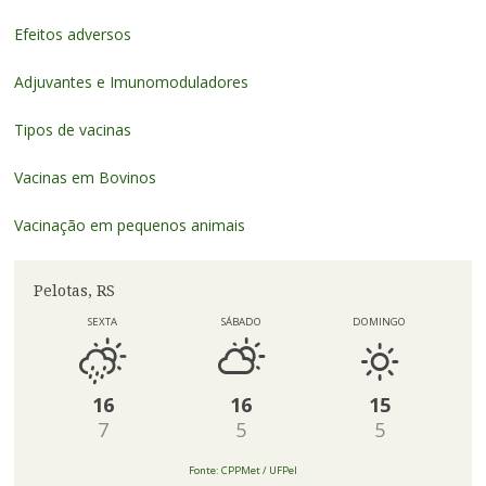
Efeitos adversos
Adjuvantes e Imunomoduladores
Tipos de vacinas
Vacinas em Bovinos
Vacinação em pequenos animais
Pelotas, RS
SEXTA
SÁBADO
DOMINGO
16
16
15
7
5
5
Fonte: CPPMet / UFPel