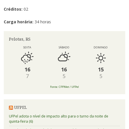
Créditos:
02
Carga horária:
34 horas
Pelotas, RS
SEXTA
SÁBADO
DOMINGO
16
16
15
7
5
5
Fonte: CPPMet / UFPel
UFPEL
UFPel adota o nível de impacto alto para o turno da noite de
quinta-feira (6)