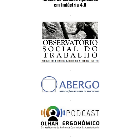
.
.
.
.