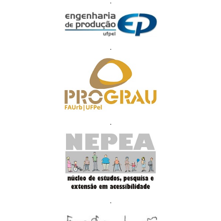
.
.
.
.