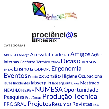
.
CATEGORIAS
Artigos
Acessibilidade
Ações
ABERGO
Abergo
AET
Dicas
Diversos
Internas
Conforto Térmico
CTACA
Ergonomia
Ensino
ErgoDROPS
ENEAC
Eventos
extensão
Higiene Ocupacional
Exacta
labserg.in
Mestrado
Incidentes
labserg.out
IBUTG
Livros
NUMESA
Oportunidade
NEAI 4.0
NEPEA
Produção Técnica
Pesquisa
Prociências
Projetos
Revistas
Resumos
PROGRAU
RICA