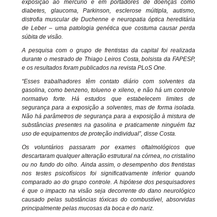
exposição ao mercúrio e em portadores de doenças como
diabetes, glaucoma, Parkinson, esclerose múltipla, autismo,
distrofia muscular de Duchenne e neuropatia óptica hereditária
de Leber – uma patologia genética que costuma causar perda
súbita de visão.
A pesquisa com o grupo de frentistas da capital foi realizada
durante o mestrado de Thiago Leiros Costa, bolsista da FAPESP,
e os resultados foram publicados na revista PLoS One.
“Esses trabalhadores têm contato diário com solventes da
gasolina, como benzeno, tolueno e xileno, e não há um controle
normativo forte. Há estudos que estabelecem limites de
segurança para a exposição a solventes, mas de forma isolada.
Não há parâmetros de segurança para a exposição à mistura de
substâncias presentes na gasolina e praticamente ninguém faz
uso de equipamentos de proteção individual”, disse Costa.
Os voluntários passaram por exames oftalmológicos que
descartaram qualquer alteração estrutural na córnea, no cristalino
ou no fundo do olho. Ainda assim, o desempenho dos frentistas
nos testes psicofísicos foi significativamente inferior quando
comparado ao do grupo controle. A hipótese dos pesquisadores
é que o impacto na visão seja decorrente do dano neurológico
causado pelas substâncias tóxicas do combustível, absorvidas
principalmente pelas mucosas da boca e do nariz.