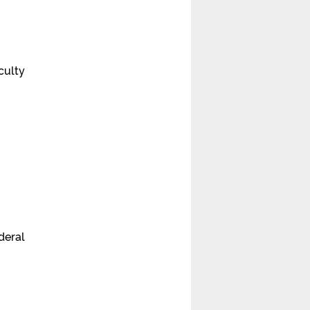
culty
deral