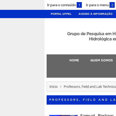
Ir para o conteúdo
1
Ir para o menu
2
PORTAL UFPEL
ACESSO À INFORMAÇÃO
Grupo de Pesquisa em H
Hidrológica e
HOME
QUEM SOMOS
Início
Professors, Field and Lab Technici
PROFESSORS, FIELD AND L
Samuel Beskow –