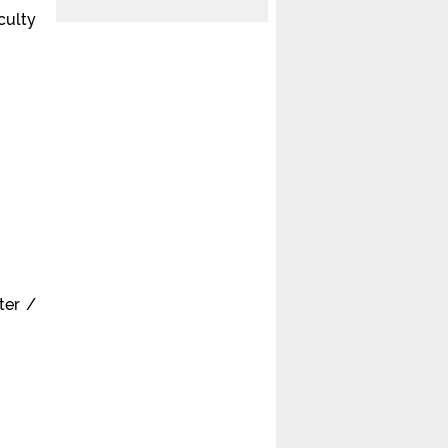
culty
ter /