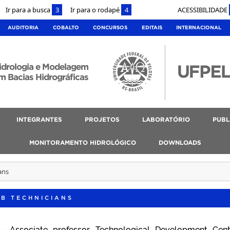
Ir para a busca
3
Ir para o rodapé
4
ACESSIBILIDADE
AUDITORIA
COBALTO
CONCURSOS
EDITAIS
INTERNACIONAL
idrologia e Modelagem
m Bacias Hidrográficas
INTEGRANTES
PROJETOS
LABORATÓRIO
PUBL
MONITORAMENTO HIDROLÓGICO
DOWNLOADS
ans
AB TECHNICIANS
 Associate professor, Technological Development Cen