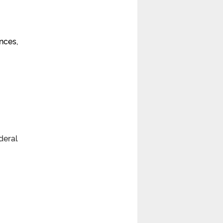
nces,
deral