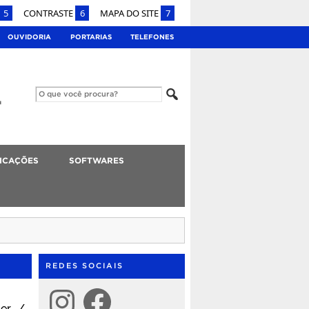
5
CONTRASTE
6
MAPA DO SITE
7
OUVIDORIA
PORTARIAS
TELEFONES
ICAÇÕES
SOFTWARES
REDES SOCIAIS
Instagram
Facebook
ter /