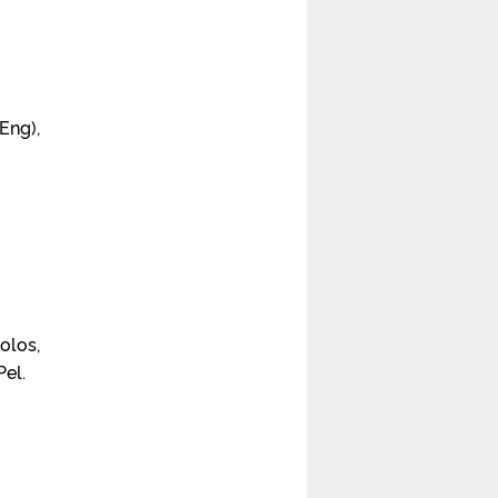
Eng),
olos,
el.