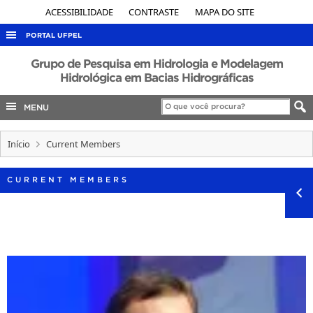
ACESSIBILIDADE
CONTRASTE
MAPA DO SITE
PORTAL UFPEL
ACESSO À INFORMAÇÃO
Grupo de Pesquisa em Hidrologia e Modelagem
Hidrológica em Bacias Hidrográficas
AUDITORIA
MENU
COBALTO
CONCURSOS
Início
Current Members
EDITAIS
INTERNACIONAL
CURRENT MEMBERS
OUVIDORIA
PORTARIAS
TELEFONES