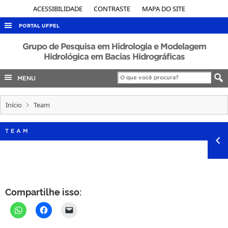
ACESSIBILIDADE
CONTRASTE
MAPA DO SITE
PORTAL UFPEL
ACESSO À INFORMAÇÃO
Grupo de Pesquisa em Hidrologia e Modelagem
Hidrológica em Bacias Hidrográficas
AUDITORIA
MENU
COBALTO
CONCURSOS
Início
Team
EDITAIS
INTERNACIONAL
TEAM
OUVIDORIA
PORTARIAS
TELEFONES
Compartilhe isso: