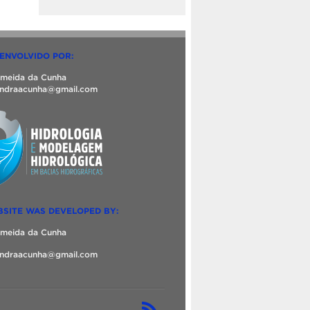
SENVOLVIDO POR:
lmeida da Cunha
zandraacunha@gmail.com
BSITE WAS DEVELOPED BY:
lmeida da Cunha
zandraacunha@gmail.com