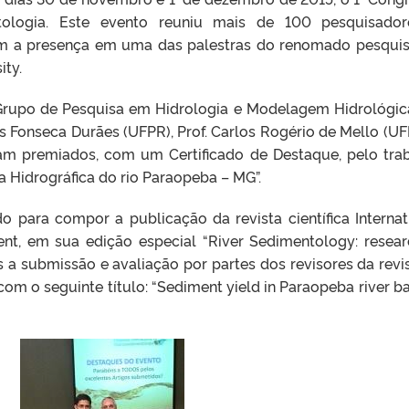
ntologia. Este evento reuniu mais de 100 pesquisado
om a presença em uma das palestras do renomado pesqui
ity.
 Grupo de Pesquisa em Hidrologia e Modelagem Hidrológi
us Fonseca Durães (UFPR), Prof. Carlos Rogério de Mello (UF
am premiados, com um Certificado de Destaque, pelo tra
 Hidrográfica do rio Paraopeba – MG”.
do para compor a publicação da revista científica Internat
nt, em sua edição especial “River Sedimentology: resear
s a submissão e avaliação por partes dos revisores da revis
 com o seguinte título: “Sediment yield in Paraopeba river ba