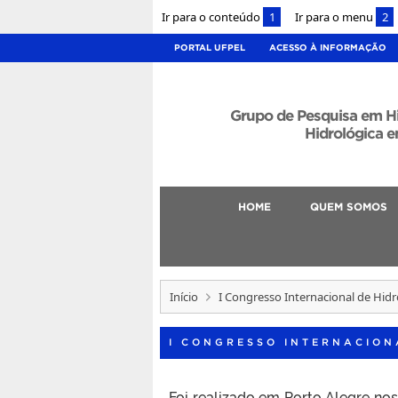
Ir para o conteúdo
1
Ir para o menu
2
PORTAL UFPEL
ACESSO À INFORMAÇÃO
Grupo de Pesquisa em H
Hidrológica e
HOME
QUEM SOMOS
Início
I Congresso Internacional de Hid
I CONGRESSO INTERNACION
Foi realizado em Porto Alegre no