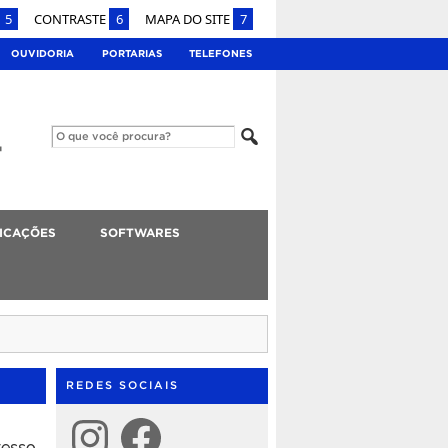
5
CONTRASTE
6
MAPA DO SITE
7
OUVIDORIA
PORTARIAS
TELEFONES
ICAÇÕES
SOFTWARES
REDES SOCIAIS
Instagram
Facebook
resso