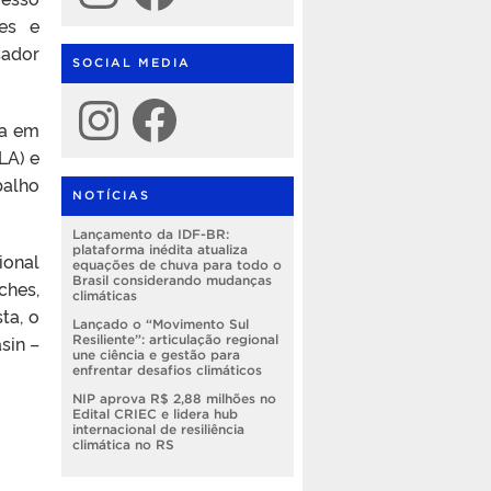
res e
sador
SOCIAL MEDIA
Instagram
Facebook
ca em
LA) e
balho
NOTÍCIAS
Lançamento da IDF-BR:
plataforma inédita atualiza
ional
equações de chuva para todo o
Brasil considerando mudanças
ches,
climáticas
ta, o
Lançado o “Movimento Sul
sin –
Resiliente”: articulação regional
une ciência e gestão para
enfrentar desafios climáticos
NIP aprova R$ 2,88 milhões no
Edital CRIEC e lidera hub
internacional de resiliência
climática no RS