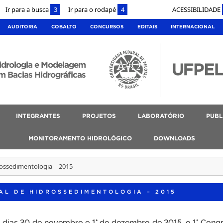
Ir para a busca
3
Ir para o rodapé
4
ACESSIBILIDADE
AUDITORIA
COBALTO
CONCURSOS
EDITAIS
INTERNACIONAL
idrologia e Modelagem
m Bacias Hidrográficas
INTEGRANTES
PROJETOS
LABORATÓRIO
PUBL
MONITORAMENTO HIDROLÓGICO
DOWNLOADS
rossedimentologia – 2015
AL DE HIDROSSEDIMENTOLOGIA – 2015
s dias 30 de novembro e 1° de dezembro de 2015, o 1° Cong