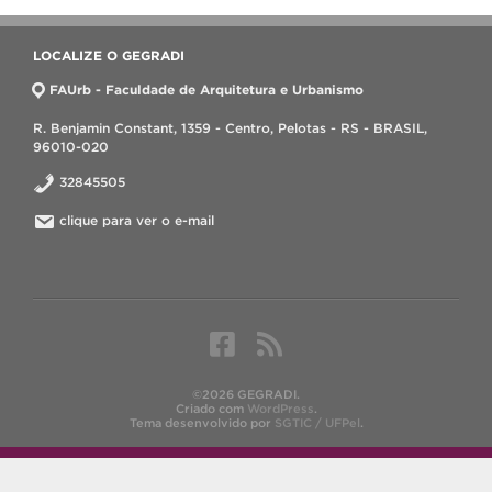
LOCALIZE O GEGRADI
FAUrb - Faculdade de Arquitetura e Urbanismo
R. Benjamin Constant, 1359 - Centro, Pelotas - RS - BRASIL,
96010-020
32845505
clique para ver o e-mail
©2026 GEGRADI.
Criado com
WordPress
.
Tema desenvolvido por
SGTIC / UFPel
.