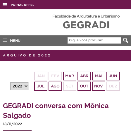
PORTAL UFPEL
ACESSO À INFORMAÇÃO
Faculdade de Arquitetura e Urbanismo
GEGRADI
AUDITORIA
COBALTO
MENU
CONCURSOS
EDITAIS
ARQUIVO DE 2022
INTERNACIONAL
OUVIDORIA
JAN
FEV
MAR
ABR
MAI
JUN
PORTARIAS
JUL
AGO
SET
OUT
NOV
DEZ
TELEFONES
GEGRADI conversa com Mônica
Salgado
18/11/2022