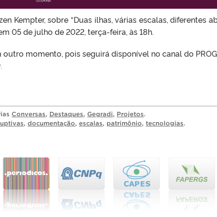
 Kempter, sobre “Duas ilhas, várias escalas, diferentes a
 05 de julho de 2022, terça-feira, às 18h.
m outro momento, pois seguirá disponível no canal do PRO
.
rias
Conversas
,
Destaques
,
Gegradi
,
Projetos
.
ruptivas
,
documentação
,
escalas
,
patrimônio
,
tecnologias
.