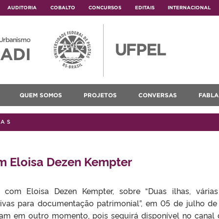
AUDITORIA
COBALTO
CONCURSOS
EDITAIS
INTERNACIONAL
 Urbanismo
ADI
QUEM SOMOS
PROJETOS
CONVERSAS
FABLA
VAS
 Eloisa Dezen Kempter
com Eloisa Dezen Kempter, sobre “Duas ilhas, várias 
tivas para documentação patrimonial”, em 05 de julho de 
stam em outro momento, pois seguirá disponível no can