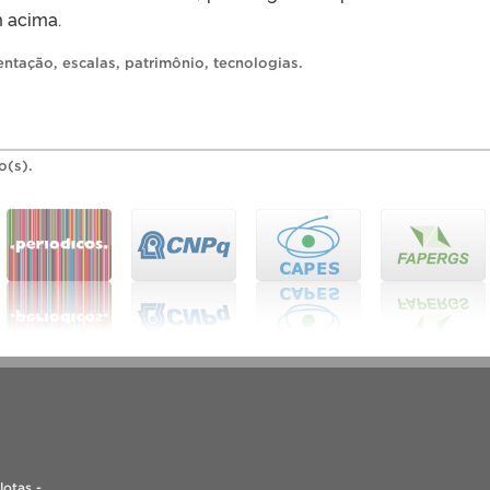
 acima.
ntação
,
escalas
,
patrimônio
,
tecnologias
.
o(s).
lotas -