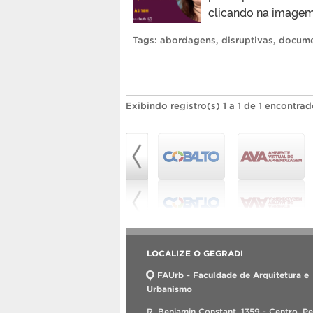
clicando na imagem
Tags:
abordagens
,
disruptivas
,
docume
Exibindo registro(s) 1 a 1 de 1 encontrad
LOCALIZE O GEGRADI
FAUrb - Faculdade de Arquitetura e
Urbanismo
R. Benjamin Constant, 1359 - Centro, Pe