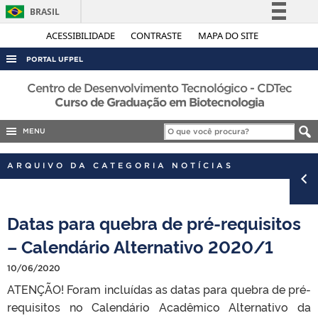
BRASIL
Simplifique!
ACESSIBILIDADE
CONTRASTE
MAPA DO SITE
Comunica BR
PORTAL UFPEL
Participe
ACESSO À INFORMAÇÃO
Centro de Desenvolvimento Tecnológico - CDTec
Acesso à informação
Curso de Graduação em Biotecnologia
AUDITORIA
Legislação
MENU
COBALTO
Canais
CONCURSOS
ARQUIVO DA CATEGORIA NOTÍCIAS
EDITAIS
INTERNACIONAL
Datas para quebra de pré-requisitos
OUVIDORIA
– Calendário Alternativo 2020/1
PORTARIAS
10/06/2020
TELEFONES
ATENÇÃO! Foram incluídas as datas para quebra de pré-
requisitos no Calendário Acadêmico Alternativo da