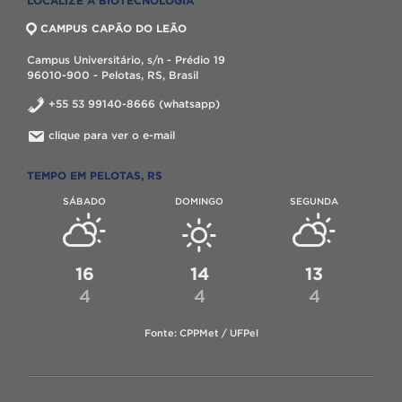
LOCALIZE A BIOTECNOLOGIA
CAMPUS CAPÃO DO LEÃO
Campus Universitário, s/n - Prédio 19
96010-900 - Pelotas, RS, Brasil
+55 53 99140-8666 (whatsapp)
clique para ver o e-mail
TEMPO EM PELOTAS, RS
SÁBADO
DOMINGO
SEGUNDA
16
14
13
4
4
4
Fonte: CPPMet / UFPel