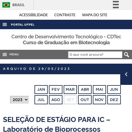
BRASIL
Simplifique!
ACESSIBILIDADE
CONTRASTE
MAPA DO SITE
Comunica BR
PORTAL UFPEL
Participe
ACESSO À INFORMAÇÃO
Centro de Desenvolvimento Tecnológico - CDTec
Acesso à informação
Curso de Graduação em Biotecnologia
AUDITORIA
Legislação
MENU
COBALTO
Canais
CONCURSOS
ARQUIVO DE 29/05/2023
EDITAIS
INTERNACIONAL
JAN
FEV
MAR
ABR
MAI
JUN
OUVIDORIA
JUL
AGO
SET
OUT
NOV
DEZ
PORTARIAS
TELEFONES
SELEÇÃO DE ESTÁGIO PARA IC –
Laboratório de Bioprocessos