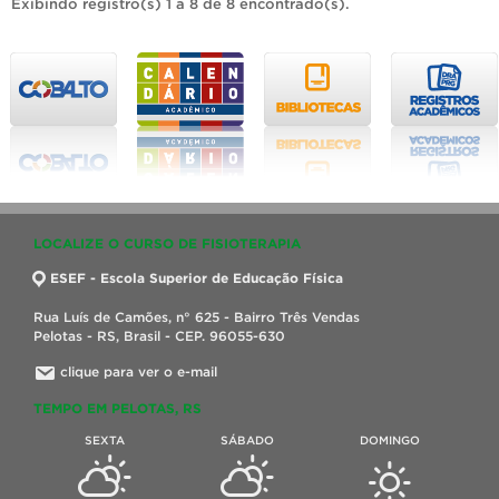
Exibindo registro(s) 1 a 8 de 8 encontrado(s).
LOCALIZE O CURSO DE FISIOTERAPIA
ESEF - Escola Superior de Educação Física
Rua Luís de Camões, n° 625 - Bairro Três Vendas
Pelotas - RS, Brasil - CEP. 96055-630
clique para ver o e-mail
TEMPO EM PELOTAS, RS
SEXTA
SÁBADO
DOMINGO