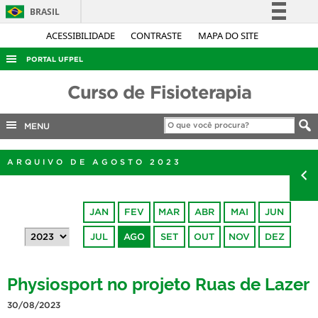
BRASIL
Simplifique!
ACESSIBILIDADE
CONTRASTE
MAPA DO SITE
Comunica BR
PORTAL UFPEL
Participe
ACESSO À INFORMAÇÃO
Curso de Fisioterapia
Acesso à informação
AUDITORIA
Legislação
MENU
COBALTO
Canais
CONCURSOS
ARQUIVO DE AGOSTO 2023
EDITAIS
INTERNACIONAL
JAN
FEV
MAR
ABR
MAI
JUN
OUVIDORIA
JUL
AGO
SET
OUT
NOV
DEZ
PORTARIAS
Physiosport no projeto Ruas de Lazer
TELEFONES
30/08/2023