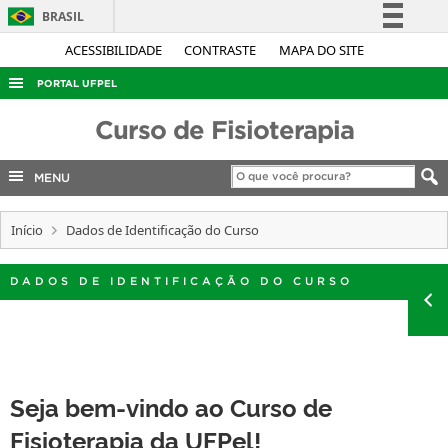
BRASIL
Simplifique!
ACESSIBILIDADE
CONTRASTE
MAPA DO SITE
Comunica BR
PORTAL UFPEL
Participe
ACESSO À INFORMAÇÃO
Curso de Fisioterapia
Acesso à informação
AUDITORIA
Legislação
MENU
COBALTO
Canais
CONCURSOS
Início
Dados de Identificação do Curso
EDITAIS
DADOS DE IDENTIFICAÇÃO DO CURSO
INTERNACIONAL
OUVIDORIA
PORTARIAS
TELEFONES
Seja bem-vindo ao Curso de
Fisioterapia da UFPel!