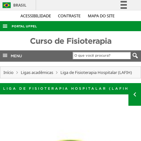
BRASIL
Simplifique!
ACESSIBILIDADE
CONTRASTE
MAPA DO SITE
Comunica BR
PORTAL UFPEL
Participe
ACESSO À INFORMAÇÃO
Curso de Fisioterapia
Acesso à informação
AUDITORIA
Legislação
MENU
COBALTO
Canais
CONCURSOS
Início
Ligas acadêmicas
Liga de Fisioterapia Hospitalar (LAFIH)
EDITAIS
LIGA DE FISIOTERAPIA HOSPITALAR (LAFIH)
INTERNACIONAL
OUVIDORIA
PORTARIAS
TELEFONES