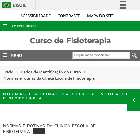
BRASIL
Simplifique!
ACESSIBILIDADE
CONTRASTE
MAPA DO SITE
Comunica BR
PORTAL UFPEL
Participe
ACESSO À INFORMAÇÃO
Curso de Fisioterapia
Acesso à informação
AUDITORIA
Legislação
MENU
COBALTO
Canais
CONCURSOS
Início
Dados de Identificação do Curso
Normas e rotinas da Clínica Escola de Fisioterapia
EDITAIS
INTERNACIONAL
NORMAS E ROTINAS DA CLÍNICA ESCOLA DE
FISIOTERAPIA
OUVIDORIA
PORTARIAS
TELEFONES
NORMAS-E-ROTINAS-DA-CLINICA-ESCOLA-DE-
FISIOTERAPIA
Baixar