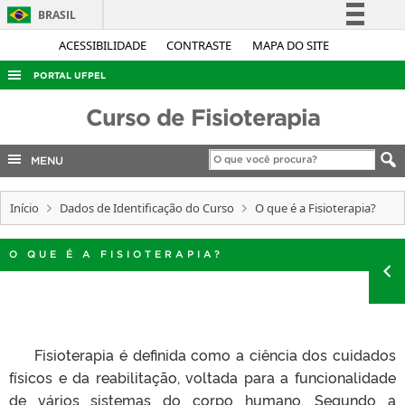
BRASIL
Simplifique!
ACESSIBILIDADE
CONTRASTE
MAPA DO SITE
Comunica BR
PORTAL UFPEL
Participe
ACESSO À INFORMAÇÃO
Curso de Fisioterapia
Acesso à informação
AUDITORIA
Legislação
MENU
COBALTO
Canais
CONCURSOS
Início
Dados de Identificação do Curso
O que é a Fisioterapia?
EDITAIS
O QUE É A FISIOTERAPIA?
INTERNACIONAL
OUVIDORIA
PORTARIAS
Fisioterapia é definida como a ciência dos cuidados
TELEFONES
físicos e da reabilitação, voltada para a funcionalidade
de vários sistemas do corpo humano. Segundo a