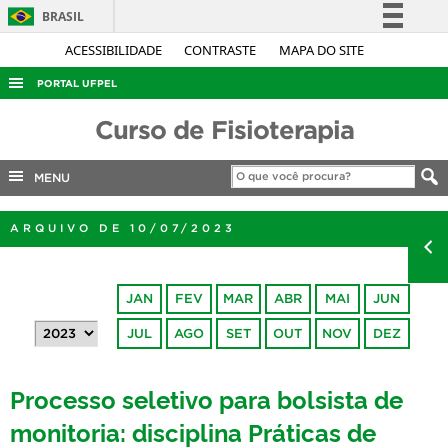
BRASIL
Simplifique!
ACESSIBILIDADE
CONTRASTE
MAPA DO SITE
Comunica BR
PORTAL UFPEL
Participe
ACESSO À INFORMAÇÃO
Curso de Fisioterapia
Acesso à informação
AUDITORIA
Legislação
MENU
COBALTO
Canais
CONCURSOS
ARQUIVO DE 10/07/2023
EDITAIS
INTERNACIONAL
JAN
FEV
MAR
ABR
MAI
JUN
OUVIDORIA
JUL
AGO
SET
OUT
NOV
DEZ
PORTARIAS
Processo seletivo para bolsista de
TELEFONES
monitoria: disciplina Práticas de