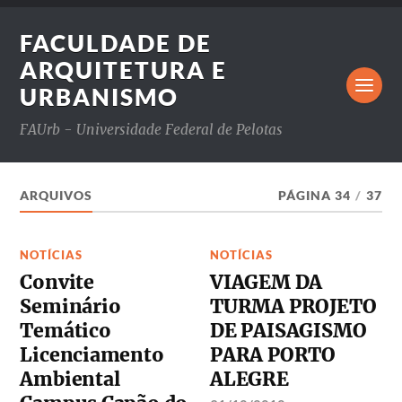
FACULDADE DE
ARQUITETURA E
URBANISMO
FAUrb - Universidade Federal de Pelotas
ARQUIVOS
PÁGINA 34
/
37
NOTÍCIAS
NOTÍCIAS
Convite
VIAGEM DA
Seminário
TURMA PROJETO
Temático
DE PAISAGISMO
Licenciamento
PARA PORTO
Ambiental
ALEGRE