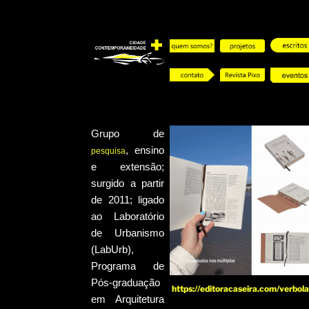
Pular
para
o
conteúdo
Grupo de
, ensino
pesquisa
e extensão;
surgido a partir
de 2011; ligado
ao Laboratório
de Urbanismo
(LabUrb),
Programa de
Pós-graduação
https://editoracaseira.com/verbola
em Arquitetura