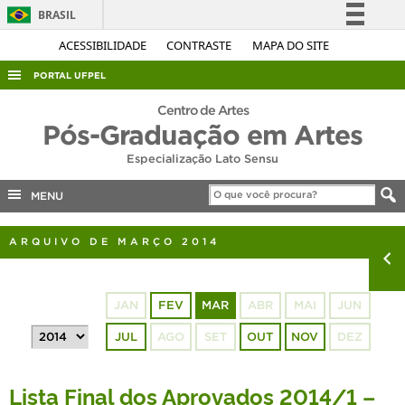
BRASIL
Simplifique!
ACESSIBILIDADE
CONTRASTE
MAPA DO SITE
Comunica BR
PORTAL UFPEL
Participe
ACESSO À INFORMAÇÃO
Centro de Artes
Acesso à informação
Pós-Graduação em Artes
AUDITORIA
Legislação
Especialização Lato Sensu
COBALTO
Canais
MENU
CONCURSOS
EDITAIS
ARQUIVO DE MARÇO 2014
INTERNACIONAL
OUVIDORIA
JAN
FEV
MAR
ABR
MAI
JUN
PORTARIAS
JUL
AGO
SET
OUT
NOV
DEZ
TELEFONES
Lista Final dos Aprovados 2014/1 –