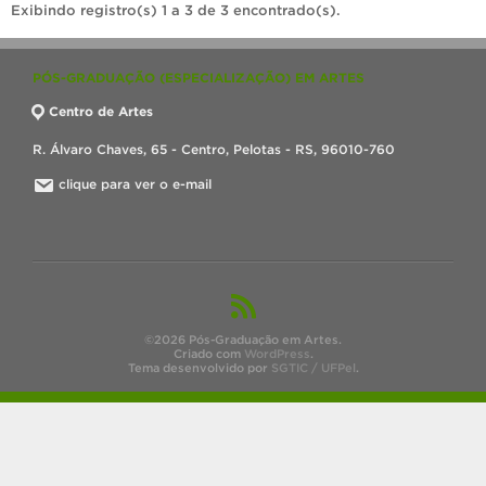
Exibindo registro(s) 1 a 3 de 3 encontrado(s).
PÓS-GRADUAÇÃO (ESPECIALIZAÇÃO) EM ARTES
Centro de Artes
R. Álvaro Chaves, 65 - Centro, Pelotas - RS, 96010-760
clique para ver o e-mail
©2026 Pós-Graduação em Artes.
Criado com
WordPress
.
Tema desenvolvido por
SGTIC / UFPel
.