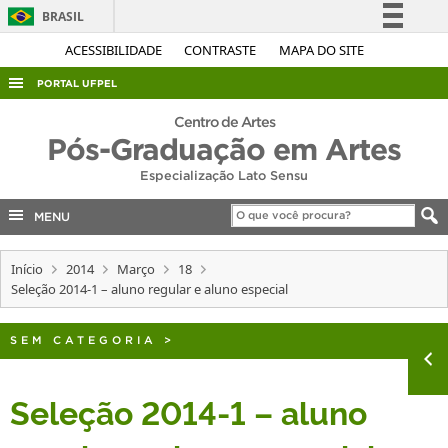
BRASIL
Simplifique!
ACESSIBILIDADE
CONTRASTE
MAPA DO SITE
Comunica BR
PORTAL UFPEL
Participe
ACESSO À INFORMAÇÃO
Centro de Artes
Acesso à informação
Pós-Graduação em Artes
AUDITORIA
Legislação
Especialização Lato Sensu
COBALTO
Canais
MENU
CONCURSOS
EDITAIS
Início
2014
Março
18
Seleção 2014-1 – aluno regular e aluno especial
INTERNACIONAL
OUVIDORIA
SEM CATEGORIA
>
PORTARIAS
TELEFONES
Seleção 2014-1 – aluno