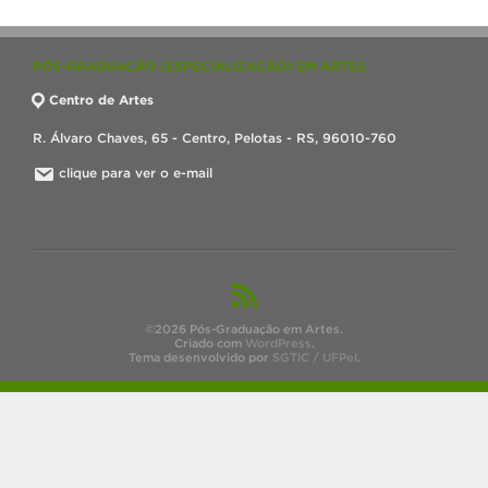
PÓS-GRADUAÇÃO (ESPECIALIZAÇÃO) EM ARTES
Centro de Artes
R. Álvaro Chaves, 65 - Centro, Pelotas - RS, 96010-760
clique para ver o e-mail
©2026 Pós-Graduação em Artes.
Criado com
WordPress
.
Tema desenvolvido por
SGTIC / UFPel
.