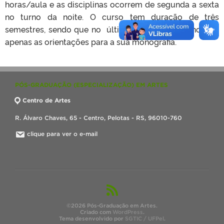
horas/aula e as disciplinas ocorrem de segunda a sexta
no turno da noite. O curso tem duração de três
semestres, sendo que no último semestre o aluno tem
apenas as orientações para a sua monografia.
PÓS-GRADUAÇÃO (ESPECIALIZAÇÃO) EM ARTES
Centro de Artes
R. Álvaro Chaves, 65 - Centro, Pelotas - RS, 96010-760
clique para ver o e-mail
©2026 Pós-Graduação em Artes.
Criado com
WordPress
.
Tema desenvolvido por
SGTIC / UFPel
.