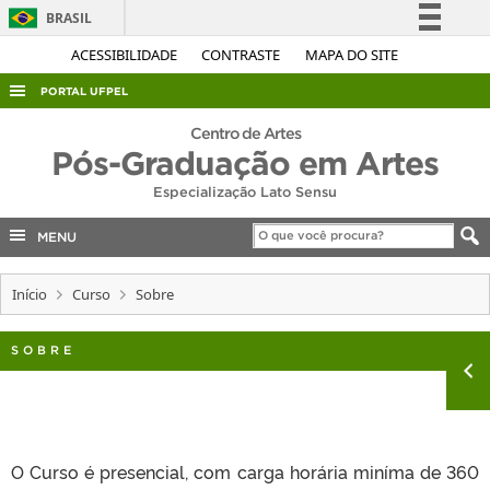
BRASIL
Simplifique!
ACESSIBILIDADE
CONTRASTE
MAPA DO SITE
Comunica BR
PORTAL UFPEL
Participe
ACESSO À INFORMAÇÃO
Centro de Artes
Acesso à informação
Pós-Graduação em Artes
AUDITORIA
Legislação
Especialização Lato Sensu
COBALTO
Canais
MENU
CONCURSOS
EDITAIS
Início
Curso
Sobre
INTERNACIONAL
SOBRE
OUVIDORIA
PORTARIAS
TELEFONES
O Curso é presencial, com carga horária miníma de 360