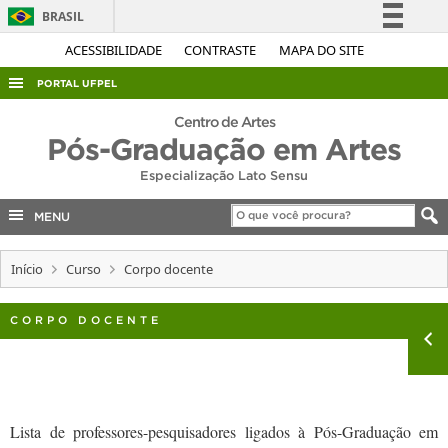
BRASIL
Simplifique!
ACESSIBILIDADE
CONTRASTE
MAPA DO SITE
Comunica BR
PORTAL UFPEL
Participe
ACESSO À INFORMAÇÃO
Centro de Artes
Acesso à informação
Pós-Graduação em Artes
AUDITORIA
Legislação
Especialização Lato Sensu
COBALTO
Canais
MENU
CONCURSOS
EDITAIS
Início
Curso
Corpo docente
INTERNACIONAL
CORPO DOCENTE
OUVIDORIA
PORTARIAS
TELEFONES
Lista de professores-pesquisadores ligados à Pós-Graduação em