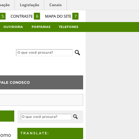
mação
Legislação
Canais
5
CONTRASTE
6
MAPA DO SITE
7
OUVIDORIA
PORTARIAS
TELEFONES
FALE CONOSCO
 como
TRANSLATE: