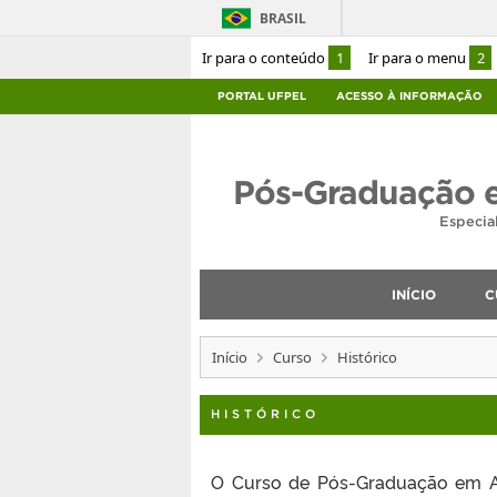
BRASIL
Ir para o conteúdo
1
Ir para o menu
2
PORTAL UFPEL
ACESSO À INFORMAÇÃO
Pós-Graduação 
Especia
INÍCIO
C
Início
Curso
Histórico
HISTÓRICO
O Curso de Pós-Graduação em Ar