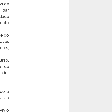
os de
e dar
idade
ricto
de do
ravés
ntes,
urso,
a de
ender
ndo a
nas a
vívio