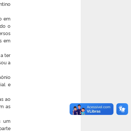
ntino
ão em
ndo o
ersos
es em
a ter
sou a
mônio
ial e
as ao
am as
ou um
parte