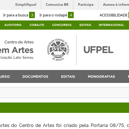
Simplifique!
Comunica BR
Participe
Acesso à infor
Ir para a busca
3
Ir para o rodapé
4
ACESSIBILIDADE
AUDITORIA
COBALTO
CONCURSOS
EDITAIS
INTERNACIONAL
Centro de Artes
em Artes
lização Lato Sensu
URSO
DOCUMENTOS
EDITAIS
MONOGRAFIAS
tes do Centro de Artes foi criado pela Portaria 08/75,