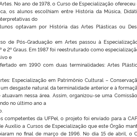
Artes. No ano de 1978, o Curso de Especialização ofereceu
a, os alunos escolhiam entre História da Música, Didát
nterpretativas do
 alunos optavam por História das Artes Plásticas ou De
urso de Pós-Graduação em Artes passou à Especializaç
1º e 2º Graus. Em 1987 foi reestruturado como especializaç
ivo e
ofertado em 1990 com duas terminalidades: Artes Plásti
tes: Especialização em Patrimônio Cultural – Conservaç
 um desgaste natural da terminalidade anterior e à formaç
 atuavam nessa área. Assim, organizou-se uma Comissã
indo no último ano a
o.
s competentes da UFPel, o projeto foi enviado para a CA
e Auxílio a Cursos de Especialização que este Órgão mant
piaram no final de março de 1996. No dia 15 de abril, o 