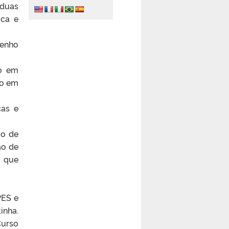
 duas
ica e
senho
ão em
ão em
cas e
ão de
ão de
o que
PES e
inha.
Curso