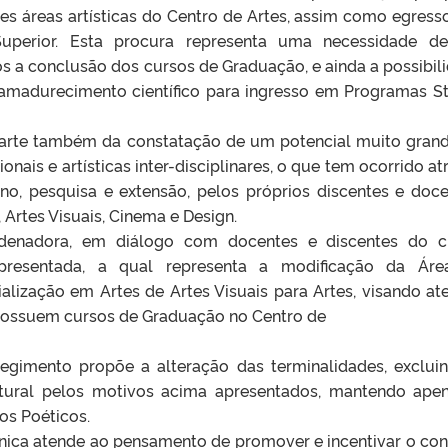
es áreas artísticas do Centro de Artes, assim como egress
 Superior. Esta procura representa uma necessidade d
s a conclusão dos cursos de Graduação, e ainda a possibil
amadurecimento científico para ingresso em Programas St
parte também da constatação de um potencial muito gran
nais e artísticas inter-disciplinares, o que tem ocorrido at
ino, pesquisa e extensão, pelos próprios discentes e doce
 Artes Visuais, Cinema e Design.
denadora, em diálogo com docentes e discentes do c
presentada, a qual representa a modificação da Áre
lização em Artes de Artes Visuais para Artes, visando at
á possuem cursos de Graduação no Centro de
egimento propõe a alteração das terminalidades, exclui
ltural pelos motivos acima apresentados, mantendo ape
os Poéticos.
nica atende ao pensamento de promover e incentivar o con