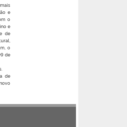
 mais
ção e
com o
ino e
de de
ural,
im, o
09 de
s.
ea de
 novo