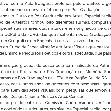
etivo, com a Aula Inaugural proferida pelo arquiteto arge
tas atendendo o convite efetuado pelo Pós-Graduação.
ze anos, o Curso de Pós-Graduação em Artes: Especializaç
ão de Artefatos formou oito diferentes turmas, computa
specialistas na área, cujos alunos eram originados de div
da UCPel e da FURG, das quais salientamos as Graduaçõ
a, em Geografia e em Engenharia destas Universidades.
do Curso de Especialização em Artes Visuais que passou 
de Ensino e Percursos Poéticos e outra, adequada, que pas
iminuição gradual de busca pela terminalidade de Patri
istência do Programa de Pós-Graduação em Memória Soc
gramas de Pós-Graduação na UFPel e na Região Sul do RS.
gresso, nos últimos anos, de discentes com pesquisas ligad
, para além das Artes Visuais, com pesquisas que envolvi
plo, Design, Cinema, Música e Artes Cênicas.
 o corpo docente e a Comissão Coordenadora verific
 e conteúdos curriculares, em nível de Especialização, por 