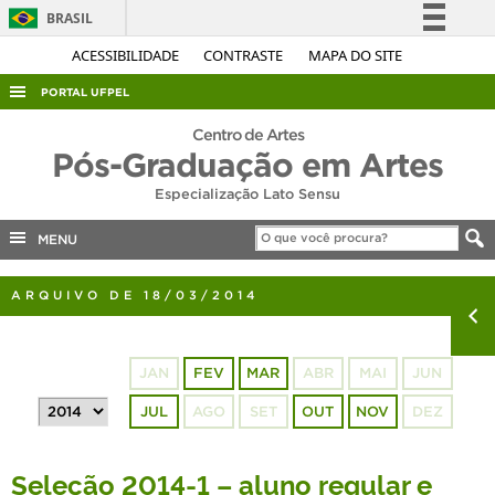
BRASIL
Simplifique!
ACESSIBILIDADE
CONTRASTE
MAPA DO SITE
Comunica BR
PORTAL UFPEL
Participe
ACESSO À INFORMAÇÃO
Centro de Artes
Acesso à informação
Pós-Graduação em Artes
AUDITORIA
Legislação
Especialização Lato Sensu
COBALTO
Canais
MENU
CONCURSOS
EDITAIS
ARQUIVO DE 18/03/2014
INTERNACIONAL
OUVIDORIA
JAN
FEV
MAR
ABR
MAI
JUN
PORTARIAS
JUL
AGO
SET
OUT
NOV
DEZ
TELEFONES
Seleção 2014-1 – aluno regular e