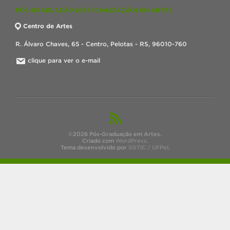
PÓS-GRADUAÇÃO (ESPECIALIZAÇÃO) EM ARTES
Centro de Artes
R. Álvaro Chaves, 65 - Centro, Pelotas - RS, 96010-760
clique para ver o e-mail
©2026 Pós-Graduação em Artes.
Criado com
WordPress
.
Tema desenvolvido por
SGTIC / UFPel
.