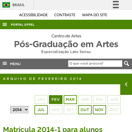
BRASIL
Simplifique!
ACESSIBILIDADE
CONTRASTE
MAPA DO SITE
Comunica BR
PORTAL UFPEL
Participe
ACESSO À INFORMAÇÃO
Centro de Artes
Acesso à informação
Pós-Graduação em Artes
AUDITORIA
Legislação
Especialização Lato Sensu
COBALTO
Canais
MENU
CONCURSOS
EDITAIS
ARQUIVO DE FEVEREIRO 2014
INTERNACIONAL
OUVIDORIA
JAN
FEV
MAR
ABR
MAI
JUN
PORTARIAS
JUL
AGO
SET
OUT
NOV
DEZ
TELEFONES
Matrícula 2014-1 para alunos