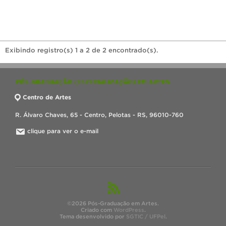
Exibindo registro(s) 1 a 2 de 2 encontrado(s).
PÓS-GRADUAÇÃO (ESPECIALIZAÇÃO) EM ARTES
Centro de Artes
R. Álvaro Chaves, 65 - Centro, Pelotas - RS, 96010-760
clique para ver o e-mail
©2026 Pós-Graduação em Artes.
Criado com
WordPress
.
Tema desenvolvido por
SGTIC / UFPel
.