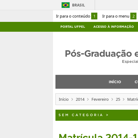
BRASIL
Ir para o conteúdo
1
Ir para o menu
2
PORTAL UFPEL
ACESSO À INFORMAÇÃO
Pós-Graduação 
Especia
INÍCIO
C
Início
2014
Fevereiro
25
Matrí
SEM CATEGORIA
>
Matrícula 2014-1