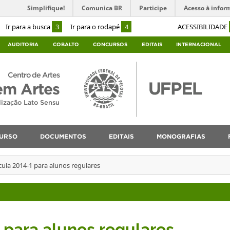
Simplifique!
Comunica BR
Participe
Acesso à infor
Ir para a busca
3
Ir para o rodapé
4
ACESSIBILIDADE
AUDITORIA
COBALTO
CONCURSOS
EDITAIS
INTERNACIONAL
Centro de Artes
em Artes
lização Lato Sensu
URSO
DOCUMENTOS
EDITAIS
MONOGRAFIAS
cula 2014-1 para alunos regulares
 para alunos regulares