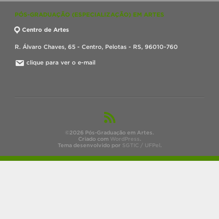
PÓS-GRADUAÇÃO (ESPECIALIZAÇÃO) EM ARTES
Centro de Artes
R. Álvaro Chaves, 65 - Centro, Pelotas - RS, 96010-760
clique para ver o e-mail
©2026 Pós-Graduação em Artes.
Criado com
WordPress
.
Tema desenvolvido por
SGTIC / UFPel
.