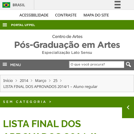
BRASIL
Simplifique!
ACESSIBILIDADE
CONTRASTE
MAPA DO SITE
Comunica BR
PORTAL UFPEL
Participe
ACESSO À INFORMAÇÃO
Centro de Artes
Acesso à informação
Pós-Graduação em Artes
AUDITORIA
Legislação
Especialização Lato Sensu
COBALTO
Canais
MENU
CONCURSOS
EDITAIS
Início
2014
Março
25
LISTA FINAL DOS APROVADOS 2014/1 – Aluno regular
INTERNACIONAL
OUVIDORIA
SEM CATEGORIA
>
PORTARIAS
TELEFONES
LISTA FINAL DOS