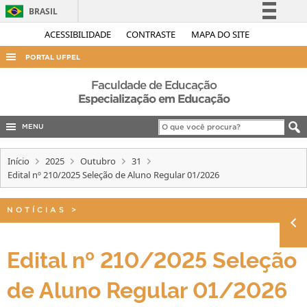
BRASIL
Simplifique!
ACESSIBILIDADE
CONTRASTE
MAPA DO SITE
Comunica BR
PORTAL UFPEL
Participe
ACESSO À INFORMAÇÃO
Faculdade de Educação
Acesso à informação
Especialização em Educação
AUDITORIA
Legislação
MENU
COBALTO
Canais
CONCURSOS
Início
2025
Outubro
31
Edital nº 210/2025 Seleção de Aluno Regular 01/2026
EDITAIS
INTERNACIONAL
NOTÍCIAS
>
OUVIDORIA
PORTARIAS
Edital nº 210/2025 Seleção
TELEFONES
de Aluno Regular 01/2026