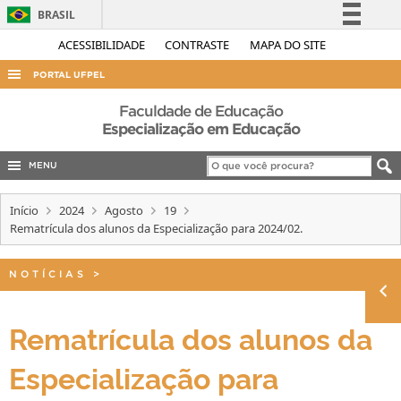
BRASIL
Simplifique!
ACESSIBILIDADE
CONTRASTE
MAPA DO SITE
Comunica BR
PORTAL UFPEL
Participe
ACESSO À INFORMAÇÃO
Faculdade de Educação
Acesso à informação
Especialização em Educação
AUDITORIA
Legislação
MENU
COBALTO
Canais
CONCURSOS
Início
2024
Agosto
19
Rematrícula dos alunos da Especialização para 2024/02.
EDITAIS
INTERNACIONAL
NOTÍCIAS
>
OUVIDORIA
PORTARIAS
Rematrícula dos alunos da
TELEFONES
Especialização para