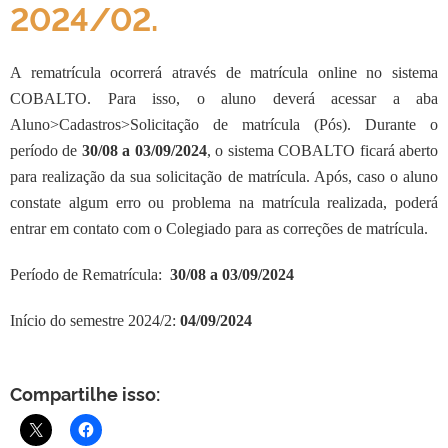
2024/02.
A rematrícula ocorrerá através de matrícula online no sistema
COBALTO. Para isso, o aluno deverá acessar a aba
Aluno>Cadastros>Solicitação de matrícula (Pós). Durante o
período de
30/08
a
03
/0
9
/202
4
, o sistema COBALTO ficará aberto
para realização da sua solicitação de matrícula. Após, caso o aluno
constate algum erro ou problema na matrícula realizada, poderá
entrar em contato com o Colegiado para as correções de matrícula.
Período de Rematrícula:
30/08
a
03/09
/202
4
Início do semestre 2024/2:
0
4
/0
9
/202
4
Compartilhe isso: