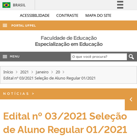
BRASIL
Simplifique!
ACESSIBILIDADE
CONTRASTE
MAPA DO SITE
Comunica BR
PORTAL UFPEL
Participe
ACESSO À INFORMAÇÃO
Faculdade de Educação
Acesso à informação
Especialização em Educação
AUDITORIA
Legislação
MENU
COBALTO
Canais
CONCURSOS
Início
2021
Janeiro
20
Edital nº 03/2021 Seleção de Aluno Regular 01/2021
EDITAIS
INTERNACIONAL
NOTÍCIAS
>
OUVIDORIA
PORTARIAS
Edital nº 03/2021 Seleção
TELEFONES
de Aluno Regular 01/2021