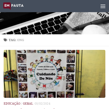
Skip to content
TAG:
ONG
EDUCAÇÃO
/
GERAL
05/02/2024