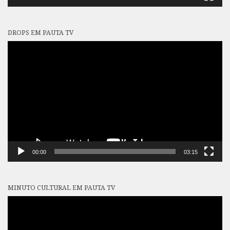
DROPS EM PAUTA TV
Tocador
de
vídeo
00:00
03:15
MINUTO CULTURAL EM PAUTA TV
Tocador
de
vídeo