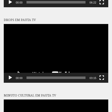
00:00
06:22
DROPS EM PAUTA TV
Tocador
de
vídeo
00:00
03:15
MINUTO CULTURAL EM PAUTA TV
Tocador
de