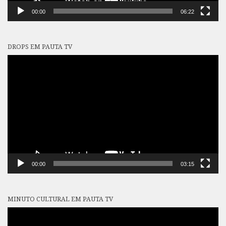
00:00
06:22
DROPS EM PAUTA TV
Tocador
de
vídeo
00:00
03:15
MINUTO CULTURAL EM PAUTA TV
Tocador
de