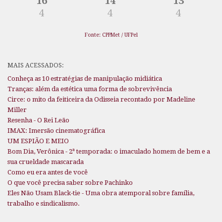
16
14
13
4
4
4
Fonte: CPPMet / UFPel
MAIS ACESSADOS:
Conheça as 10 estratégias de manipulação midiática
Tranças: além da estética uma forma de sobrevivência
Circe: o mito da feiticeira da Odisseia recontado por Madeline
Miller
Resenha - O Rei Leão
IMAX: Imersão cinematográfica
UM ESPIÃO E MEIO
Bom Dia, Verônica - 2ª temporada: o imaculado homem de bem e a
sua crueldade mascarada
Como eu era antes de você
O que você precisa saber sobre Pachinko
Eles Não Usam Black-tie - Uma obra atemporal sobre família,
trabalho e sindicalismo.