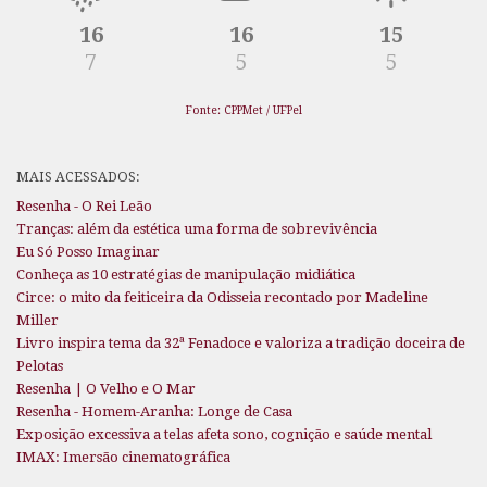
16
16
15
7
5
5
Fonte: CPPMet / UFPel
MAIS ACESSADOS:
Resenha - O Rei Leão
Tranças: além da estética uma forma de sobrevivência
Eu Só Posso Imaginar
Conheça as 10 estratégias de manipulação midiática
Circe: o mito da feiticeira da Odisseia recontado por Madeline
Miller
Livro inspira tema da 32ª Fenadoce e valoriza a tradição doceira de
Pelotas
Resenha | O Velho e O Mar
Resenha - Homem-Aranha: Longe de Casa
Exposição excessiva a telas afeta sono, cognição e saúde mental
IMAX: Imersão cinematográfica