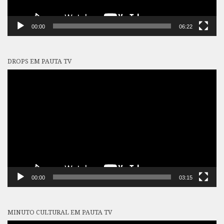
00:00
06:22
DROPS EM PAUTA TV
Tocador
de
vídeo
00:00
03:15
MINUTO CULTURAL EM PAUTA TV