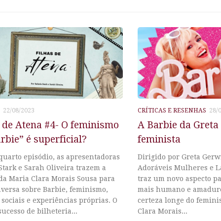
22/08/2023
CRÍTICAS E RESENHAS
28/
 de Atena #4- O feminismo
A Barbie da Greta 
rbie” é superficial?
feminista
quarto episódio, as apresentadoras
Dirigido por Greta Gerwi
Stark e Sarah Oliveira trazem a
Adoráveis Mulheres e L
da Maria Clara Morais Sousa para
traz um novo aspecto pa
versa sobre Barbie, feminismo,
mais humano e amadure
 sociais e experiências próprias. O
certeza longe do femini
ucesso de bilheteria...
Clara Morais...