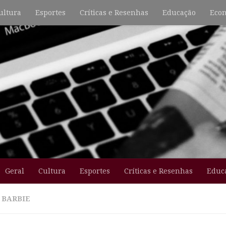
ultura
Esportes
Críticas e Resenhas
Educação
Econ
Geral
Cultura
Esportes
Críticas e Resenhas
Educ
:
BARBIE