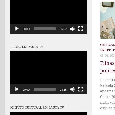
vídeo
00:00
06:22
CRÍTICA
DROPS EM PAUTA TV
ENTRET
Tocador
09/03/202
de
Filhas
vídeo
pobre
Em seu 
Rafaela 
00:00
03:15
apostas 
Oscar 2
indicado
MINUTO CULTURAL EM PAUTA TV
esquecid
Tocador