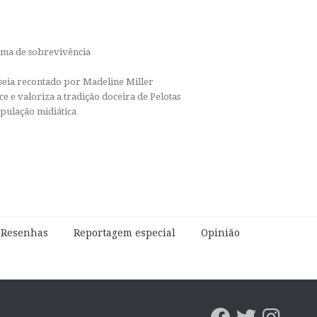
orma de sobrevivência
isseia recontado por Madeline Miller
e e valoriza a tradição doceira de Pelotas
ipulação midiática
e Resenhas
Reportagem especial
Opinião