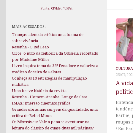
Fonte: CPPMet / UFPel
MAIS ACESSADOS:
Tranças: além da estética uma forma de
sobrevivência
Resenha - O Rei Leão
Circe: o mito da feiticeira da Odisseia recontado
por Madeline Miller
Livro inspira tema da 32ª Fenadoce e valoriza a
CULTURA
tradição doceira de Pelotas
25/07/202
Conheça as 10 estratégias de manipulação
A vida
midiática
Uma breve história da revista
políti
Resenha - Homem-Aranha: Longe de Casa
Entenda
IMAX: Imersão cinematográfica
tendênci
Grandes obras não surgem da quantidade, uma
Barbie, 
crítica de Rebel Moon
Os Miseráveis: Vale a pena se aventurar na
roupas 
leitura do clássico de quase duas mil páginas?
/ Em Pa