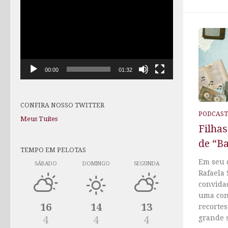
de
vídeo
00:00
01:32
CONFIRA NOSSO TWITTER
PODCAST
Meus Tuítes
Filhas
de “Ba
TEMPO EM PELOTAS
Em seu 
SÁBADO
DOMINGO
SEGUNDA
Rafaela 
convida
uma con
16
14
13
recortes
grande s
4
4
4