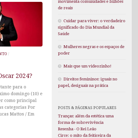
movimenta comunidades e bilhões
de reais
Cuidar para viver: o verdadeiro
significado do Dia Mundial da
Saúde
Mulheres negras e os espaços de
poder
NTO
/
Mais que um videozinho!
Oscar 2024?
Direitos femininos: iguais no
papel, desiguais na prática
tante para o
ximo domingo (10) e
r como principal
as categorias Por
POSTS & PÁGINAS POPULARES
ucas Mattos / Em
Tranças: além da estética uma
forma de sobrevivência
Resenha - O Rei Leão
Circe: o mito da feiticeira da