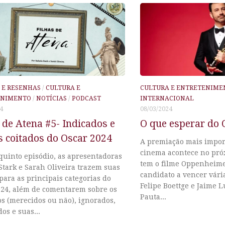
S E RESENHAS
/
CULTURA E
CULTURA E ENTRETENIME
ENIMENTO
/
NOTÍCIAS
/
PODCAST
INTERNACIONAL
4
08/03/2024
 de Atena #5- Indicados e
O que esperar do 
s coitados do Oscar 2024
A premiação mais impor
cinema acontece no pró
quinto episódio, as apresentadoras
tem o filme Oppenheime
Stark e Sarah Oliveira trazem suas
candidato a vencer vári
para as principais categorias do
Felipe Boettge e Jaime L
024, além de comentarem sobre os
Pauta...
s (merecidos ou não), ignorados,
os e suas...