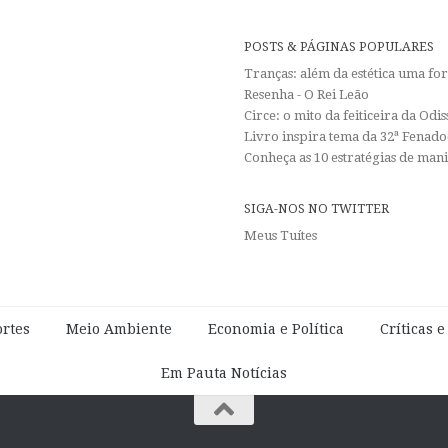
POSTS & PÁGINAS POPULARES
Tranças: além da estética uma f
Resenha - O Rei Leão
Circe: o mito da feiticeira da Od
Livro inspira tema da 32ª Fenadoc
Conheça as 10 estratégias de man
SIGA-NOS NO TWITTER
Meus Tuítes
rtes
Meio Ambiente
Economia e Política
Críticas 
Em Pauta Notícias