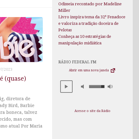
Odisseia recontado por Madeline
Miller
Livro inspira tema da 32ª Fenadoce
e valoriza a tradição doceira de
Pelotas
Conheça as 10 estratégias de
manipulação midiática
RÁDIO FEDERAL FM
07/2023
Abrir em uma nova janela
é (quase)
g, diretora de
ady Bird, Barbie
Acesse o site da Rádio
ra boneca, talvez
cido, mas com
smo atual Por Maria