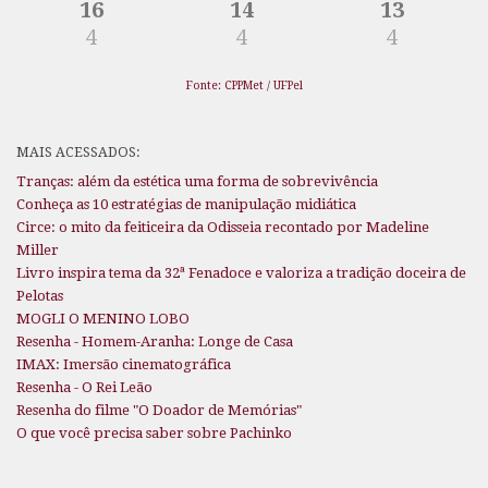
16
14
13
4
4
4
Fonte: CPPMet / UFPel
MAIS ACESSADOS:
Tranças: além da estética uma forma de sobrevivência
Conheça as 10 estratégias de manipulação midiática
Circe: o mito da feiticeira da Odisseia recontado por Madeline
Miller
Livro inspira tema da 32ª Fenadoce e valoriza a tradição doceira de
Pelotas
MOGLI O MENINO LOBO
Resenha - Homem-Aranha: Longe de Casa
IMAX: Imersão cinematográfica
Resenha - O Rei Leão
Resenha do filme "O Doador de Memórias"
O que você precisa saber sobre Pachinko