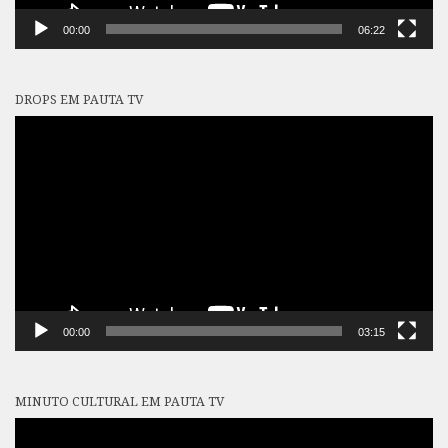
00:00
06:22
DROPS EM PAUTA TV
Tocador
de
vídeo
00:00
03:15
MINUTO CULTURAL EM PAUTA TV
Tocador