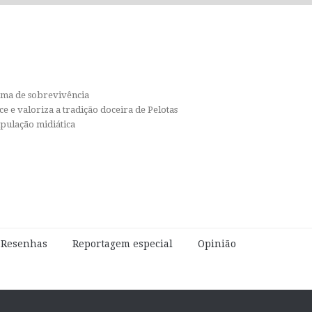
orma de sobrevivência
e e valoriza a tradição doceira de Pelotas
ipulação midiática
e Resenhas
Reportagem especial
Opinião