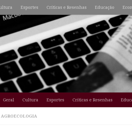
ultura
Esportes
Críticas e Resenhas
Educação
Econ
Geral
Cultura
Esportes
Críticas e Resenhas
Educ
:
AGROECOLOGIA