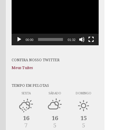
de
vídeo
00:00
01:32
CONFIRA NOSSO TWITTER
Meus Tuítes
TEMPO EM PELOTAS
SEXTA
SÁBADO
DOMINGO
16
16
15
7
5
5