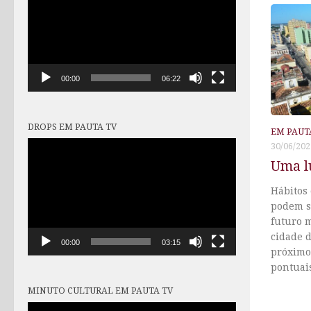
vídeo
00:00
06:22
DROPS EM PAUTA TV
EM PAUT
Tocador
30/06/202
de
Uma lu
vídeo
Hábitos 
podem s
futuro 
cidade d
00:00
03:15
próximo
pontuai
MINUTO CULTURAL EM PAUTA TV
Tocador