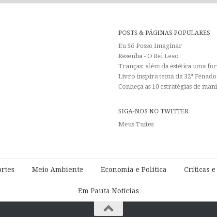
POSTS & PÁGINAS POPULARES
Eu Só Posso Imaginar
Resenha - O Rei Leão
Tranças: além da estética uma f
Livro inspira tema da 32ª Fenadoc
Conheça as 10 estratégias de man
SIGA-NOS NO TWITTER
Meus Tuítes
rtes
Meio Ambiente
Economia e Política
Críticas 
Em Pauta Notícias