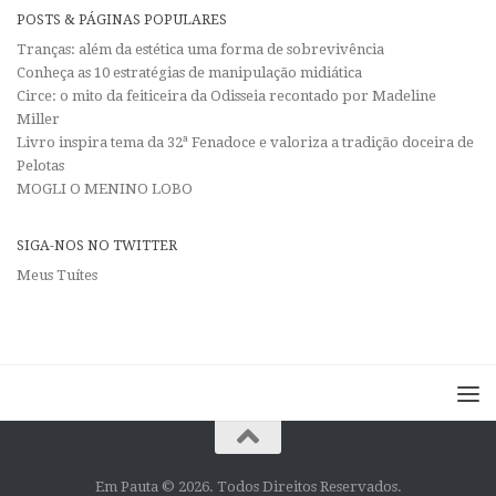
POSTS & PÁGINAS POPULARES
Tranças: além da estética uma forma de sobrevivência
Conheça as 10 estratégias de manipulação midiática
Circe: o mito da feiticeira da Odisseia recontado por Madeline
Miller
Livro inspira tema da 32ª Fenadoce e valoriza a tradição doceira de
Pelotas
MOGLI O MENINO LOBO
SIGA-NOS NO TWITTER
Meus Tuítes
Em Pauta © 2026. Todos Direitos Reservados.