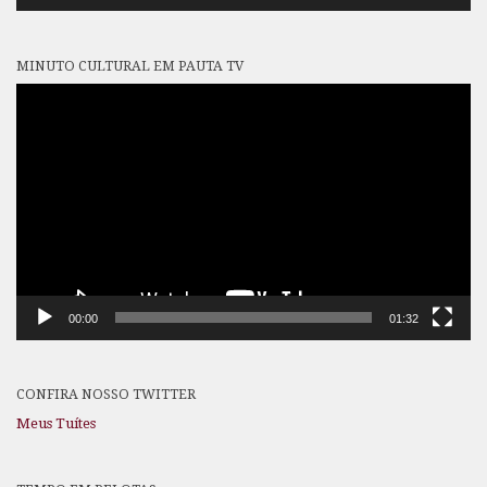
MINUTO CULTURAL EM PAUTA TV
Tocador
de
vídeo
00:00
01:32
CONFIRA NOSSO TWITTER
Meus Tuítes