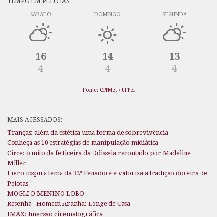
TEMPO EM PELOTAS
SÁBADO
DOMINGO
SEGUNDA
16
14
13
4
4
4
Fonte: CPPMet / UFPel
MAIS ACESSADOS:
Tranças: além da estética uma forma de sobrevivência
Conheça as 10 estratégias de manipulação midiática
Circe: o mito da feiticeira da Odisseia recontado por Madeline
Miller
Livro inspira tema da 32ª Fenadoce e valoriza a tradição doceira de
Pelotas
MOGLI O MENINO LOBO
Resenha - Homem-Aranha: Longe de Casa
IMAX: Imersão cinematográfica