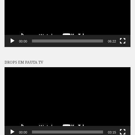
00:00
06:22
DROPS EM PAUTA TV
Tocador
de
vídeo
00:00
03:15