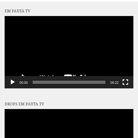
EM PAUTA TV
Tocador
de
vídeo
00:00
06:22
DROPS EM PAUTA TV
Tocador
de
vídeo