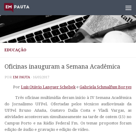
Skip to content
EDUCAÇÃO
Oficinas inauguram a Semana Acadêmica
POR
EM PAUTA
·
16/05/2017
Por
Luís Otávio Languer Schebek
e
Gabriela Schmalfuss Borges
Três oficinas multimídia deram início à IV Semana Acadêmica
do Jornalismo UFPel. Ofertadas pelos técnicos audiovisuais da
UFPel Bruno Añaña, Gustavo Dalla Costa e Vladi Vargas, as
atividades aconteceram simultaneamente na tarde de ontem (15) no
Campus Porto e na Rádio Federal Fm. Os temas propostos foram
edição de áudio e gravação e edição de vídeo.