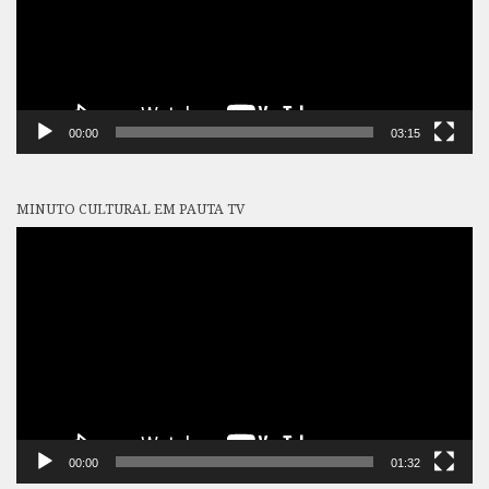
00:00
03:15
MINUTO CULTURAL EM PAUTA TV
Tocador
de
vídeo
00:00
01:32