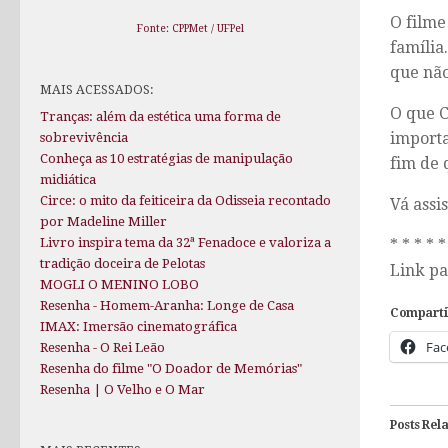
O filme
Fonte: CPPMet / UFPel
família
que não
MAIS ACESSADOS:
O que C
Tranças: além da estética uma forma de
importa
sobrevivência
Conheça as 10 estratégias de manipulação
fim de 
midiática
Circe: o mito da feiticeira da Odisseia recontado
Vá assi
por Madeline Miller
Livro inspira tema da 32ª Fenadoce e valoriza a
* * * * *
tradição doceira de Pelotas
Link pa
MOGLI O MENINO LOBO
Resenha - Homem-Aranha: Longe de Casa
Comparti
IMAX: Imersão cinematográfica
Fac
Resenha - O Rei Leão
Resenha do filme "O Doador de Memórias"
Resenha | O Velho e O Mar
Posts Rel