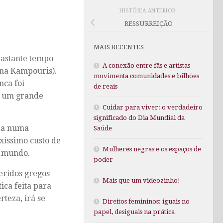
HISTÓRIA ANTERIOR
RESSURREIÇÃO
MAIS RECENTES
bastante tempo
A conexão entre fãs e artistas
ena Kampouris).
movimenta comunidades e bilhões
nca foi
de reais
is um grande
Cuidar para viver: o verdadeiro
significado do Dia Mundial da
ida numa
Saúde
xíssimo custo de
Mulheres negras e os espaços de
o mundo.
poder
eridos gregos
Mais que um videozinho!
ca feita para
rteza, irá se
Direitos femininos: iguais no
papel, desiguais na prática