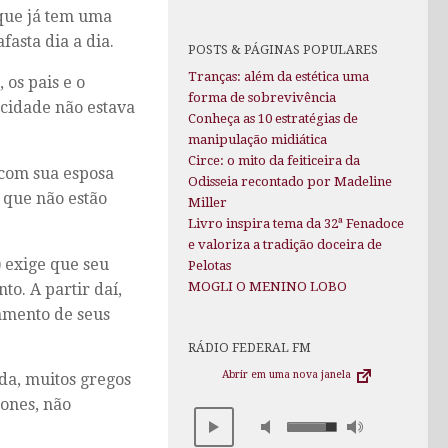
 que já tem uma
fasta dia a dia.
POSTS & PÁGINAS POPULARES
Tranças: além da estética uma
 os pais e o
forma de sobrevivência
 cidade não estava
Conheça as 10 estratégias de
manipulação midiática
Circe: o mito da feiticeira da
 com sua esposa
Odisseia recontado por Madeline
 que não estão
Miller
Livro inspira tema da 32ª Fenadoce
e valoriza a tradição doceira de
) exige que seu
Pelotas
MOGLI O MENINO LOBO
o. A partir daí,
amento de seus
RÁDIO FEDERAL FM
Abrir em uma nova janela
da, muitos gregos
Jones, não