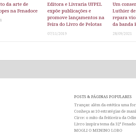
to da arte de
Editora e Livraria UFPEL
Um conser
pes na Fenadoce
expõe publicações e
Luthier de
promove lançamentos na
repara vi
8
Feira do Livro de Pelotas
da banda 
07/11/2019
28/09/2021
POSTS & PÁGINAS POPULARES
Tranças: além da estética uma f
Conheça as 10 estratégias de man
Circe: o mito da feiticeira da Od
Livro inspira tema da 32ª Fenadoc
MOGLI O MENINO LOBO