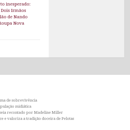
to inesperado:
 Dois Irmãos
olão de Nando
Roupa Nova
orma de sobrevivência
ipulação midiática
isseia recontado por Madeline Miller
e e valoriza a tradição doceira de Pelotas