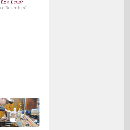
fiz a Deus?
s e Resenhas"