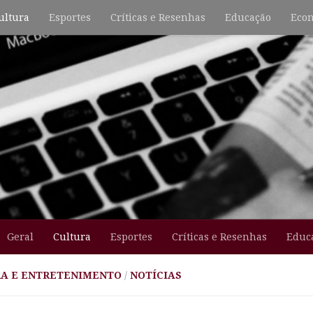
ultura
Esportes
Críticas e Resenhas
Educação
Econ
Geral
Cultura
Esportes
Críticas e Resenhas
Educ
A E ENTRETENIMENTO
/
NOTÍCIAS