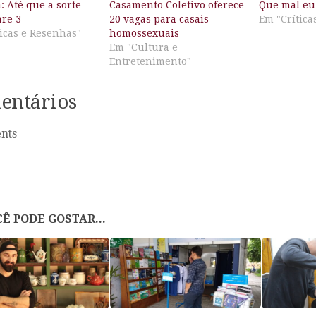
 Até que a sorte
Casamento Coletivo oferece
Que mal eu 
are 3
20 vagas para casais
Em "Crítica
icas e Resenhas"
homossexuais
Em "Cultura e
Entretenimento"
entários
nts
Ê PODE GOSTAR...