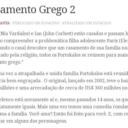
amento Grego 2
PAUTA
· PUBLICADO EM
05/04/2016
· ATUALIZADO EM
05/04/2016
(Nia Vardalos) e Ian (John Corbett) estão casados e passam 
o compreender a problemática filha adolescente Paris (El
ndo o casal descobre que um casamento de sua família nu
izado pela religião, todos os Portokalos se reúnem para ma
to grego.”
a vez a atrapalhada e unida família Portokalos está reun
ia bem engraçada . O original, lançado em 2002, teve o bai
ilhões e uma arrecadação de cerca de US$ 360 milhões n
elenco está novamente aí e, mesmo passados 14 anos, os qu
xatamente iguais. Mais uma vez temos uma comedia românti
a a família. Você ama? Então foi feito para você. E, com ce
ar em alguns dos personagens.