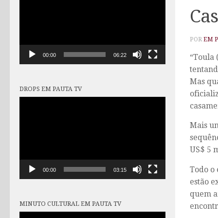
vídeo
Cas
POR
EM 
00:00
06:22
“Toula 
tentand
Mas qua
DROPS EM PAUTA TV
oficial
Tocador
casamen
de
vídeo
Mais um
sequênc
US$ 5 m
Todo o 
00:00
03:15
estão e
quem am
MINUTO CULTURAL EM PAUTA TV
encontr
Tocador