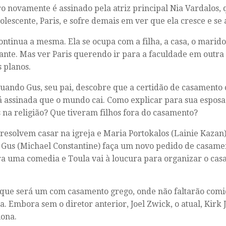
ro novamente é assinado pela atriz principal Nia Vardalos,
dolescente, Paris, e sofre demais em ver que ela cresce e se a
ontinua a mesma. Ela se ocupa com a filha, a casa, o marido,
ante. Mas ver Paris querendo ir para a faculdade em outra
 planos.
uando Gus, seu pai, descobre que a certidão de casamento
á assinada que o mundo cai. Como explicar para sua esposa
 na religião? Que tiveram filhos fora do casamento?
 resolvem casar na igreja e Maria Portokalos (Lainie Kazan
Gus (Michael Constantine) faça um novo pedido de casament
ra uma comedia e Toula vai à loucura para organizar o cas
 que será um com casamento grego, onde não faltarão comi
a. Embora sem o diretor anterior, Joel Zwick, o atual, Kirk 
ona.