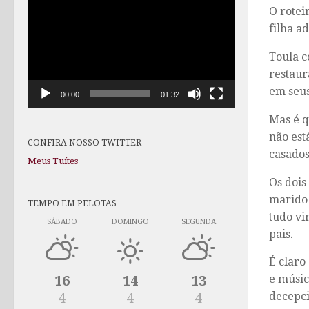
O rotei
de
vídeo
filha a
Toula c
restaur
em seus
00:00
01:32
Mas é q
não est
CONFIRA NOSSO TWITTER
casados
Meus Tuítes
Os dois
marido 
TEMPO EM PELOTAS
tudo vi
SÁBADO
DOMINGO
SEGUNDA
pais.
É claro
e músic
16
14
13
decepci
4
4
4