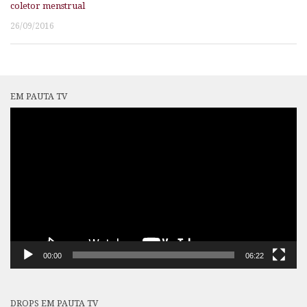
coletor menstrual
26/09/2016
EM PAUTA TV
Tocador
de
vídeo
00:00
06:22
DROPS EM PAUTA TV