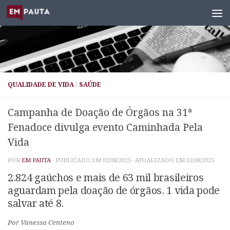
Skip to content
QUALIDADE DE VIDA
/
SAÚDE
Campanha de Doação de Órgãos na 31ª
Fenadoce divulga evento Caminhada Pela
Vida
POR
EM PAUTA
· PUBLICADO EM
02/08/2025
· ATUALIZADO EM
02/08/2025
2.824 gaúchos e mais de 63 mil brasileiros
aguardam pela doação de órgãos. 1 vida pode
salvar até 8.
Por Vanessa Centeno