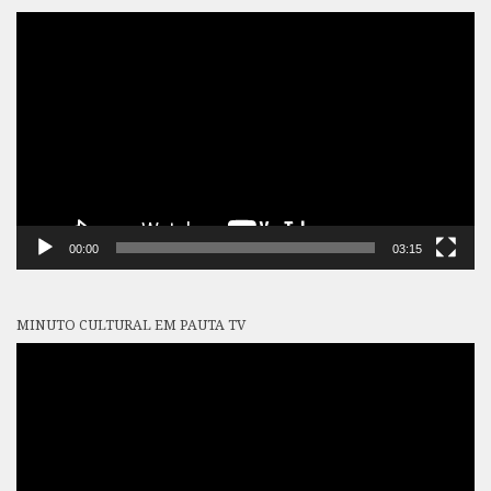
Tocador
de
vídeo
00:00
03:15
MINUTO CULTURAL EM PAUTA TV
Tocador
de
vídeo