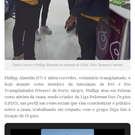
Paulo Leivas e Phillyp Almeida no estande do IFSul. Foto: Vanessa Centeno
Phillyp Almeida (37) é atleta corredor, voluntário transplantado, e
hoje atuante como membro da Associação de Pré e Pós
Transplantados (Vivere) de Porto Alegre. Phillyp atua em Pelotas
como ativista da causa, sendo criador da Liga Pelotense Doe Órgãos
(LPDO), um perfil nas redes sociais que visa conscientizar o público
sobre a causa, trabalhando em conjunto com o grupo Diga Sim à
Doação de Órgãos.