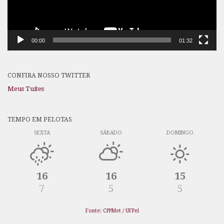
00:00
01:32
CONFIRA NOSSO TWITTER
Meus Tuítes
TEMPO EM PELOTAS
SEXTA
SÁBADO
DOMINGO
16
16
15
7
5
5
Fonte: CPPMet / UFPel