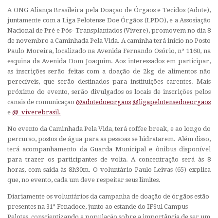
A ONG Aliança Brasileira pela Doação de Órgãos e Tecidos (Adote),
juntamente com a Liga Pelotense Doe Órgãos (LPDO), e a Assosiação
Nacional de Pré e Pós- Transplantados (Vivere), promovem no dia 8
de novembro a Caminhada Pela Vida. A caminha terá início no Posto
Paulo Moreira, localizado na Avenida Fernando Osório, n° 1160, na
esquina da Avenida Dom Joaquim. Aos interessados em participar,
as inscrições serão feitas com a doação de 2kg de alimentos não
perecíveis, que serão destinados para instituições carentes. Mais
próximo do evento, serão divulgados os locais de inscrições pelos
canais de comunicação
@adotedoeorgaos
@ligapelotensedoeorgaos
e
@_viverebrasil.
No evento da Caminhada Pela Vida, terá coffee break, e ao longo do
percurso, postos de água para as pessoas se hidratarem. Além disso,
terá acompanhamento da Guarda Municipal e ônibus disponível
para trazer os participantes de volta. A concentração será às 8
horas, com saída às 8h30m. O voluntário Paulo Leivas (65) explica
que, no evento, cada um deve respeitar seus limites.
Diariamente os voluntários da campanha de doação de órgãos estão
presentes na 31ª Fenadoce, junto ao estande do IFSul Campus
Pelotas, conscientizando a população sobre a importância de ser um