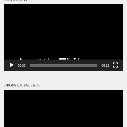
Tocador
de
vídeo
00:00
06:22
DROPS EM PAUTA TV
Tocador
de
vídeo