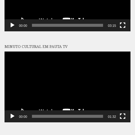
00:00
03:15
MINUTO CULTURAL EM PAUTA TV
Tocador
de
vídeo
00:00
01:32