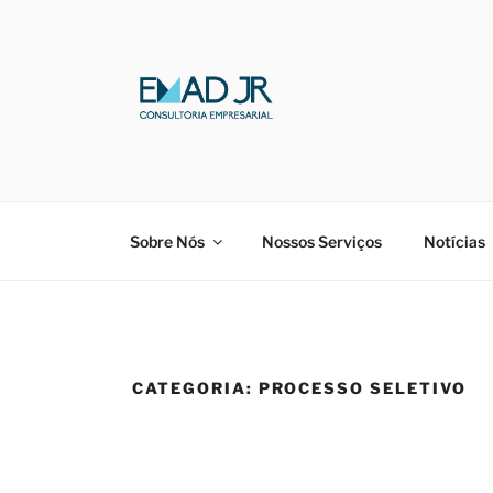
Pular
para
o
conteúdo
EMAD JR.
Consultoria Empresarial
Sobre Nós
Nossos Serviços
Notícias
CATEGORIA:
PROCESSO SELETIVO