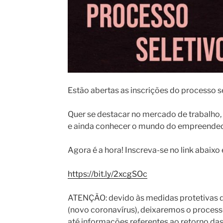
Estão abertas as inscrições do processo 
Quer se destacar no mercado de trabalho,
e ainda conhecer o mundo do empreended
Agora é a hora! Inscreva-se no link abaixo
https://bit.ly/2xcgSOc
ATENÇÃO: devido às medidas protetivas d
(novo coronavírus), deixaremos o process
até informações referentes ao retorno das