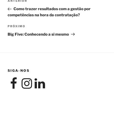
Post
ANTERIOR
de
anterior
Como trazer resultados com a gestão por
Post
competências na hora da contratação?
Próximo
PRÓXIMO
post
Big Five: Conhecendo a si mesmo
SIGA-NOS
Facebook
Instagram
LinkedIn