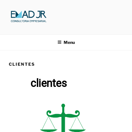
Pular
para
o
conteúdo
EMAD JR.
Consultoria Empresarial
Menu
CLIENTES
clientes