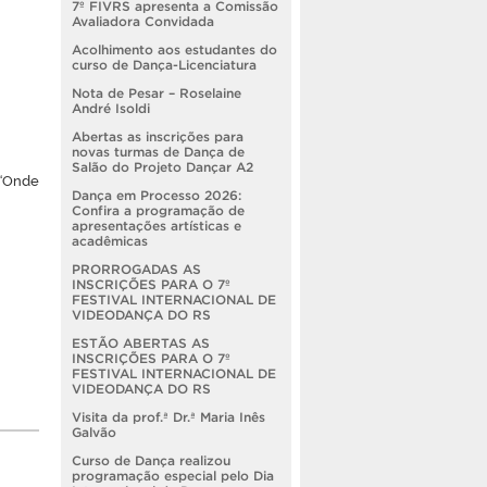
7º FIVRS apresenta a Comissão
Avaliadora Convidada
Acolhimento aos estudantes do
curso de Dança-Licenciatura
Nota de Pesar – Roselaine
André Isoldi
Abertas as inscrições para
novas turmas de Dança de
Salão do Projeto Dançar A2
 “Onde
Dança em Processo 2026:
Confira a programação de
apresentações artísticas e
acadêmicas
PRORROGADAS AS
INSCRIÇÕES PARA O 7º
FESTIVAL INTERNACIONAL DE
VIDEODANÇA DO RS
ESTÃO ABERTAS AS
INSCRIÇÕES PARA O 7º
FESTIVAL INTERNACIONAL DE
VIDEODANÇA DO RS
Visita da prof.ª Dr.ª Maria Inês
Galvão
Curso de Dança realizou
programação especial pelo Dia