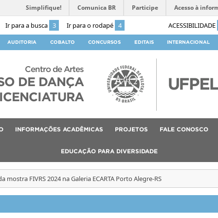
Simplifique!
Comunica BR
Participe
Acesso à infor
Ir para a busca
3
Ir para o rodapé
4
ACESSIBILIDADE
AUDITORIA
COBALTO
CONCURSOS
EDITAIS
INTERNACIONAL
Centro de Artes
SO DE DANÇA
ICENCIATURA
O
INFORMAÇÕES ACADÊMICAS
PROJETOS
FALE CONOSCO
EDUCAÇÃO PARA DIVERSIDADE
da mostra FIVRS 2024 na Galeria ECARTA Porto Alegre-RS