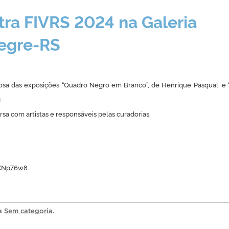
ra FIVRS 2024 na Galeria
egre-RS
osa das exposições “Quadro Negro em Branco”, de Henrique Pasqual, e
!
a com artistas e responsáveis pelas curadorias.
BKNp76w8
ia
Sem categoria
.