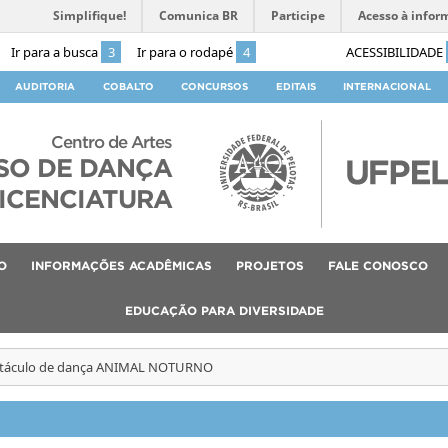
Simplifique!
Comunica BR
Participe
Acesso à infor
Ir para a busca
3
Ir para o rodapé
4
ACESSIBILIDADE
AUDITORIA
COBALTO
CONCURSOS
EDITAIS
INTERNACIONAL
Centro de Artes
SO DE DANÇA
ICENCIATURA
O
INFORMAÇÕES ACADÊMICAS
PROJETOS
FALE CONOSCO
EDUCAÇÃO PARA DIVERSIDADE
táculo de dança ANIMAL NOTURNO