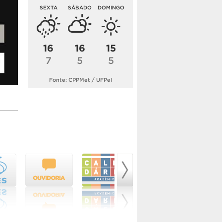
SEXTA
SÁBADO
DOMINGO
16
16
15
7
5
5
Fonte: CPPMet / UFPel