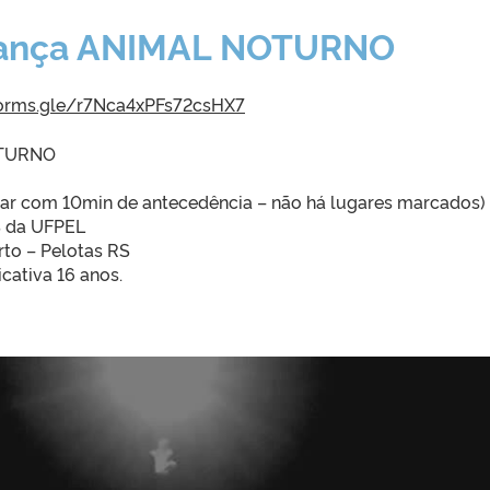
dança ANIMAL NOTURNO
forms.gle/r7Nca4xPFs72csHX7
OTURNO
ar com 10min de antecedência – não há lugares marcados)
S da UFPEL
rto – Pelotas RS
icativa 16 anos.