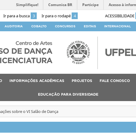
Simplifique!
Comunica BR
Participe
Acesso à infor
Ir para a busca
3
Ir para o rodapé
4
ACESSIBILIDADE
AUDITORIA
COBALTO
CONCURSOS
EDITAIS
INTERNACIONAL
Centro de Artes
SO DE DANÇA
ICENCIATURA
O
INFORMAÇÕES ACADÊMICAS
PROJETOS
FALE CONOSCO
EDUCAÇÃO PARA DIVERSIDADE
ações sobre o VI Salão de Dança