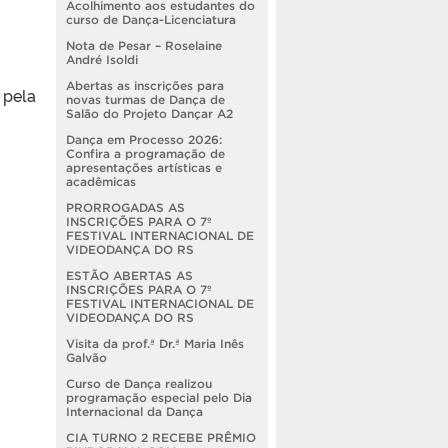
Acolhimento aos estudantes do
curso de Dança-Licenciatura
Nota de Pesar – Roselaine
André Isoldi
Abertas as inscrições para
 pela
novas turmas de Dança de
Salão do Projeto Dançar A2
Dança em Processo 2026:
Confira a programação de
apresentações artísticas e
acadêmicas
PRORROGADAS AS
INSCRIÇÕES PARA O 7º
FESTIVAL INTERNACIONAL DE
VIDEODANÇA DO RS
ESTÃO ABERTAS AS
INSCRIÇÕES PARA O 7º
FESTIVAL INTERNACIONAL DE
VIDEODANÇA DO RS
Visita da prof.ª Dr.ª Maria Inês
Galvão
Curso de Dança realizou
programação especial pelo Dia
Internacional da Dança
CIA TURNO 2 RECEBE PRÊMIO