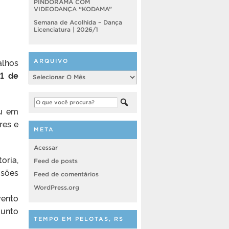
PINDORAMA COM
VIDEODANÇA “KODAMA”
Semana de Acolhida – Dança
Licenciatura | 2026/1
alhos
ARQUIVO
1 de
Arquivo
ou em
res e
META
Acessar
toria,
Feed de posts
usões
Feed de comentários
WordPress.org
vento
junto
TEMPO EM PELOTAS, RS